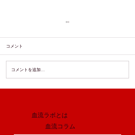
コメント
コメントを追加…
筋肉痛を和らげるコツは血流 〜筋肉と血
流の関係〜
血流ラボとは
​血流コラム