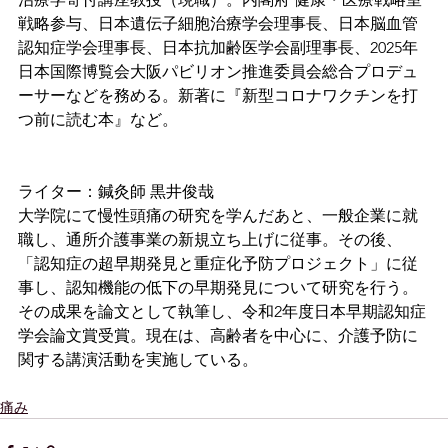
戦略参与、日本遺伝子細胞治療学会理事長、日本脳血管
認知症学会理事長、日本抗加齢医学会副理事長、2025年
日本国際博覧会大阪パビリオン推進委員会総合プロデュ
ーサーなどを務める。新著に『新型コロナワクチンを打
つ前に読む本』など。
ライター：鍼灸師 黒井俊哉
大学院にて慢性頭痛の研究を学んだあと、一般企業に就
職し、通所介護事業の新規立ち上げに従事。その後、
「認知症の超早期発見と重症化予防プロジェクト」に従
事し、認知機能の低下の早期発見について研究を行う。
その成果を論文として執筆し、令和2年度日本早期認知症
学会論文賞受賞。現在は、高齢者を中心に、介護予防に
関する講演活動を実施している。
痛み