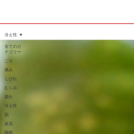
冷え性
全てのカ
テゴリー
こり
痛み
しびれ
むくみ
疲れ
冷え性
肌
血流
睡眠