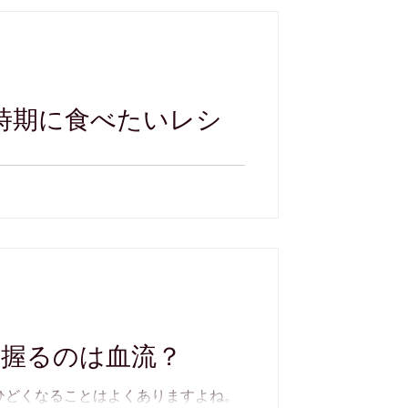
の時期に食べたいレシ
気が出ない、体がだるいと調子が上が
い天気は体にも心にも影響を与えま
。 目次 ・梅雨の不調とは ・梅雨を
を握るのは血流？
ひどくなることはよくありますよね。