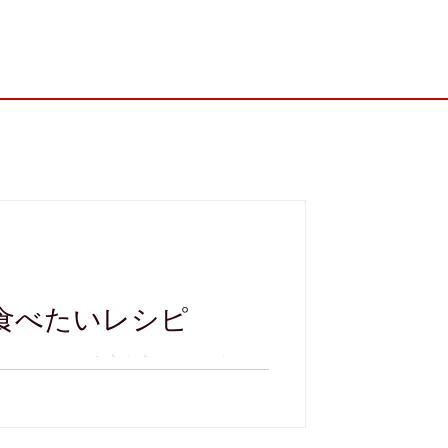
に食べたいレシピ
むぞ！」という方も多いのではないで
地域も多く、「体がだるい...」、
に追いついていない方も多いのではない