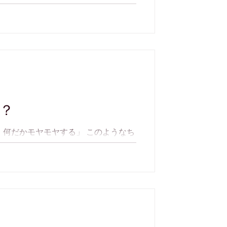
は液晶画面を見る時間が長くなってい
、目の不調だけでなく全身の不調につ
？
何だかモヤモヤする」 このようなち
 このような不調は、生活習慣の乱れ
。 ストレス社会や食の欧米化などが原
弱まり、...