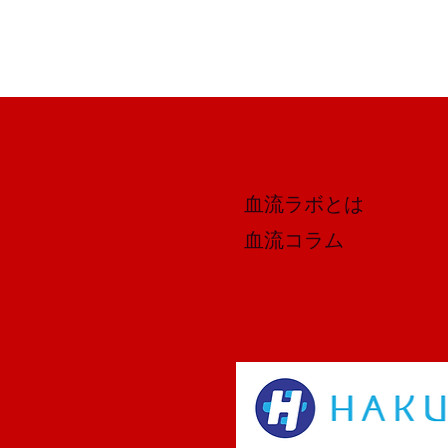
血流ラボとは
​血流コラム