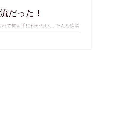
血流だった！
れて何も手に付かない… そんな疲労
何となく風邪っぽい。 そのような経
ょうか。 何かとストレスの多い現代
ません。...