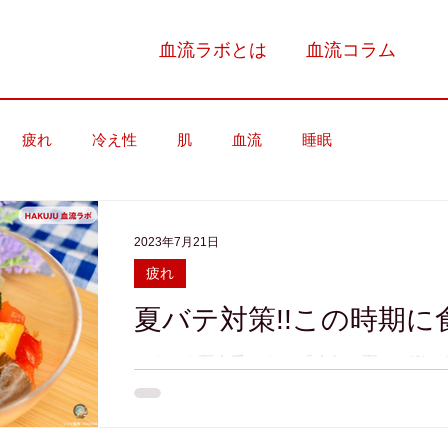
血流ラボとは
血流コラム
疲れ
冷え性
肌
血流
睡眠
2023年7月21日
疲れ
夏バテ対策!!この時期
いよいよ夏本番です！ 「今年の夏こそ楽し
しょうか。 梅雨明け前から猛暑日を記録する
「食欲が湧かない...」など、身体が暑さ
でしょうか。...