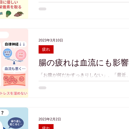
スマートフォンをはじめ、私たちの生活で
ます。しかし、目を酷使することによって
ながることもあります。...
2023年3月10日
疲れ
腸の疲れは血流にも影響
「お腹が何だかすっきりしない」、「最近、
ょっとした不快な症状で悩んでいませんか？
で起こる"腸の不調"が原因かもしれません
因で腸の働きが鈍くなると、自律神経の働きが
2023年2月2日
疲れ