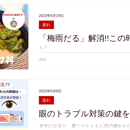
2023年6月19日
疲れ
「梅雨だる」解消!!こ
ピ
梅雨の季節は雨ばかりで、なんとなくやる
らないことも多くなります。 すっきりしな
す。 梅雨を乗り切るポイントをご紹介します
乗り切るためのポイント...
2023年5月9日
疲れ
眼のトラブル対策の鍵
夕方になると、肩こりとともに目の疲れも